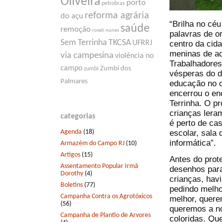
Oliveira
porto
petrobras
reforma agrária
do açu
“Brilha no cé
saúde
remoção
roseli nunes
palavras de o
Sem Terrinha
TKCSA
centro da cid
UFRRJ
meninas de a
via campesina
violência no
Trabalhadores
campo
Zumbi dos
zumbi
vésperas do d
Palmares
educação no c
encerrou o en
Terrinha. O p
crianças leram
categorias
é perto de ca
Agenda
(18)
escolar, sala 
informática”.
Armazém do Campo RJ
(10)
Artigos
(15)
Antes do prot
Assentamento Popular Irmã
desenhos par
Dorothy
(4)
crianças, hav
Boletins
(77)
pedindo melho
Campanha Contra os Agrotóxicos
melhor, quere
(56)
queremos a nos
Campanha de Plantio de Arvores
coloridas. Qu