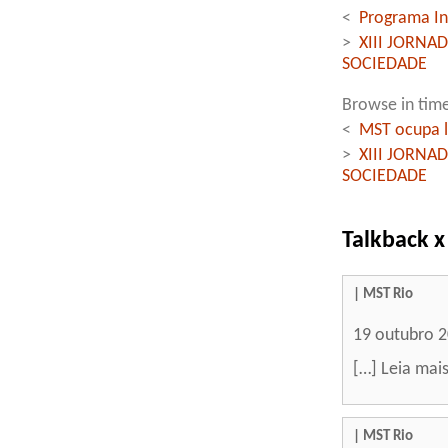
<
Programa Int
>
XIII JORNA
SOCIEDADE
Browse in time
<
MST ocupa 
>
XIII JORNA
SOCIEDADE
Talkback x
| MST Rio
19 outubro 
[…] Leia mai
| MST Rio