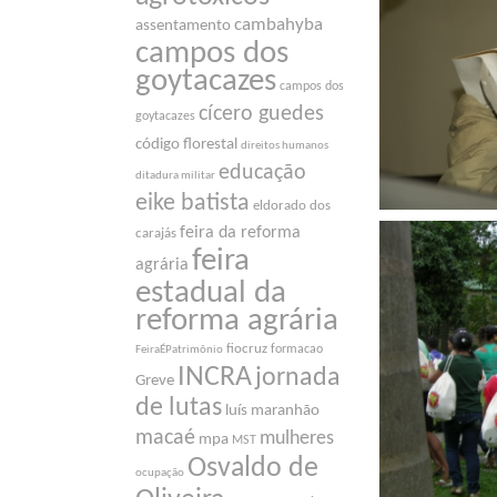
cambahyba
assentamento
campos dos
goytacazes
campos dos
cícero guedes
goytacazes
código florestal
direitos humanos
educação
ditadura militar
eike batista
eldorado dos
feira da reforma
carajás
feira
agrária
estadual da
reforma agrária
fiocruz
formacao
FeiraÉPatrimônio
INCRA
jornada
Greve
de lutas
luís maranhão
macaé
mulheres
mpa
MST
Osvaldo de
ocupação