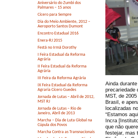
Aniversário do Zumbi dos
Palmares – 15 anos
Cícero para Sempre
Dia do Meio Ambiente, 2012 –
Aeroporto Santos Dumont
Encontro Estadual 2016
Enera-RJ 2015
Festã no Irmã Dorothy
I Feira Estadual da Reforma
Agrária
II Feira Estadual da Reforma
Agrária
III Feira da Reforma Agrária
Ainda durante
IX Feira Estadual da Reforma
precariedade 
Agraria Cícero Guedes
MST, de 2005 
Jornada de Lutas – Abril de 2012,
Brasil, e ape
MST RJ
localizadas n
Jornada de Lutas – Rio de
Janeiro, Abril de 2013
“Estamos aqui
Incra [Institu
Marcha – Dia de Luta Global na
Cúpula dos Povos
que não quere
Marcha Contra as Transnacionais
festejar, mas 