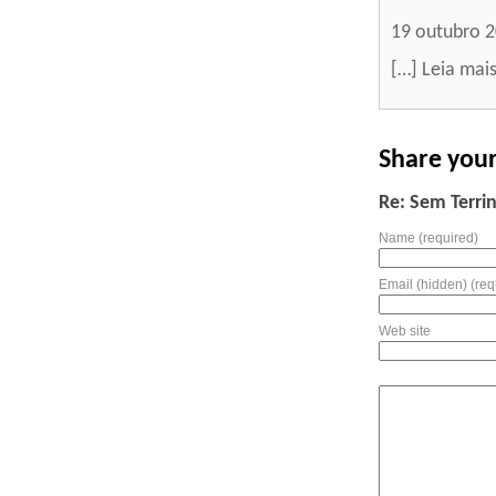
19 outubro 
[…] Leia mais
Share you
Re: Sem Terri
Name (required)
Email (hidden) (req
Web site