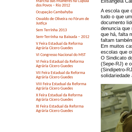
Elisângela Ca
Marcha das Mulheres na Cúpula
dos Povos – Rio 2012
A escola que 
Ocupação Cambahyba
tudo o que um 
Osvaldo de Oliveira no Fórum de
documento lid
Justiça
denuncia que 
Sem Terrinha 2013
que há, falta
Sem-Terrinha na Baixada – 2012
faltam também
V Feira Estadual da Reforma
Em muitos cas
Agrária Cícero Guedes
escolas que o
VI Congresso Nacional do MST
O Sindicato d
VI Feira Estadual da Reforma
(Sepe-RJ) e o
Agrária Cícero Guedes
(Sindipetro-R
VII Feira Estadual da Reforma
solidariedade 
Agrária Cícero Guedes
VIII Feira Estadual da Reforma
Agrária Cícero Guedes
X Feira Estadual da Reforma
Agrária Cícero Guedes
XI Feira Estadual da Reforma
Agrária Cícero Guedes