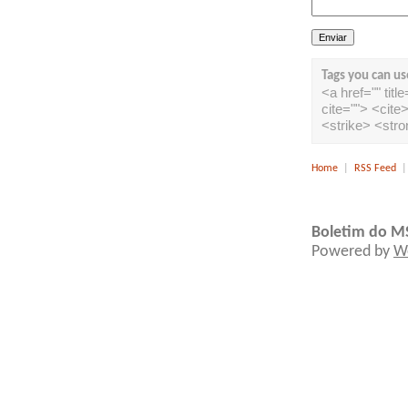
Tags you can us
<a href="" tit
cite=""> <cit
<strike> <str
Home
|
RSS Feed
Boletim do M
Powered by
W