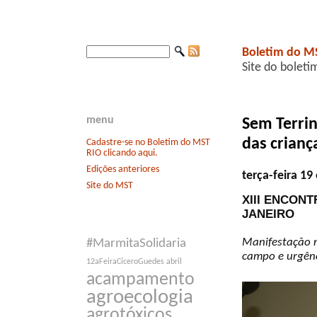
Boletim do M
Site do boleti
menu
Sem Terri
das crianç
Cadastre-se no Boletim do MST
RIO clicando aqui.
Edições anteriores
terça-feira 1
Site do MST
XIII ENCON
JANEIRO
Manifestação n
#MarmitaSolidaria
campo e urgênc
12aFeiraCíceroGuedes
abril
acampamento
agroecologia
agrotóxicos