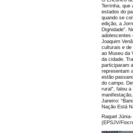
Terrinha, que
estados do pa
quando se com
edição, a Jor
Dignidade”. No
adolescentes 
Joaquim Venân
culturais e d
ao Museu da V
da cidade. T
participaram 
representam a
estão passan
do campo. Def
rural”, falou 
manifestação,
Janeiro: “Ban
Nação Está N
Raquel Júnia-
(EPSJV/Fiocr