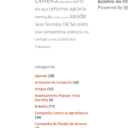
Oliveira
porto
Boletim do M
petrobras
Powered by
W
reforma agrária
do açu
saúde
remoção
roseli nunes
Sem Terrinha
TKCSA
UFRRJ
via campesina
violência no
campo
Zumbi dos
zumbi
Palmares
categorias
Agenda
(18)
Armazém do Campo RJ
(10)
Artigos
(15)
Assentamento Popular Irmã
Dorothy
(4)
Boletins
(77)
Campanha Contra os Agrotóxicos
(56)
Campanha de Plantio de Arvores