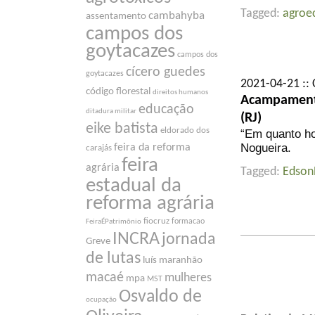
Tagged:
agroe
cambahyba
assentamento
campos dos
goytacazes
campos dos
cícero guedes
goytacazes
2021-04-21 :: 
código florestal
direitos humanos
Acampament
educação
ditadura militar
(RJ)
eike batista
eldorado dos
“Em quanto ho
Nogueira.
feira da reforma
carajás
feira
agrária
Tagged:
Edson
estadual da
reforma agrária
fiocruz
formacao
FeiraÉPatrimônio
INCRA
jornada
Greve
de lutas
luís maranhão
macaé
mulheres
mpa
MST
Osvaldo de
ocupação