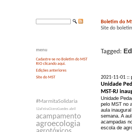
Boletim do M
Site do boleti
Ed
menu
Tagged:
Cadastre-se no Boletim do MST
RIO clicando aqui.
Edições anteriores
2021-11-01 :: 
Site do MST
Unidade Ped
MST-RJ inau
Unidade Pedag
#MarmitaSolidaria
pelo MST no 
aula inaugural
12aFeiraCíceroGuedes
abril
acampamento
semana. A aul
acampadas no 
agroecologia
escola de agr
agrotóxicos