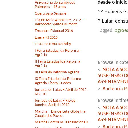
desde o iníci
Aniversário do Zumbi dos
Palmares – 15 anos
?? Homens e m
Cícero para Sempre
Dia do Meio Ambiente, 2012 –
? Lutar, const
Aeroporto Santos Dumont
Tagged:
agroe
Encontro Estadual 2016
Enera-RJ 2015
Festã no Irmã Dorothy
I Feira Estadual da Reforma
Agrária
II Feira Estadual da Reforma
Browse in cate
Agrária
<
NOTA À SOC
III Feira da Reforma Agrária
SUSPENSÃO DO
IX Feira Estadual da Reforma
ASSENTAMENT
Agraria Cícero Guedes
>
Audiência P
Jornada de Lutas – Abril de 2012,
MST RJ
Browse in time
Jornada de Lutas – Rio de
Janeiro, Abril de 2013
<
NOTA À SOC
Marcha – Dia de Luta Global na
SUSPENSÃO DO
Cúpula dos Povos
ASSENTAMENT
Marcha Contra as Transnacionais
>
Audiência P