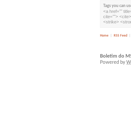
Tags you can us
<a href="" tit
cite=""> <cit
<strike> <str
Home
|
RSS Feed
Boletim do M
Powered by
W