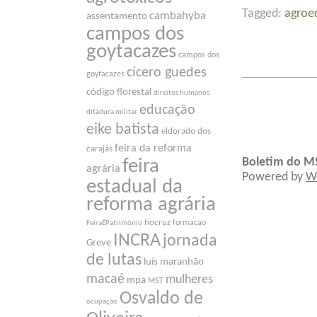
Tagged:
agroe
cambahyba
assentamento
campos dos
goytacazes
campos dos
cícero guedes
goytacazes
código florestal
direitos humanos
educação
ditadura militar
eike batista
eldorado dos
feira da reforma
carajás
Boletim do M
feira
agrária
Powered by
W
estadual da
reforma agrária
fiocruz
formacao
FeiraÉPatrimônio
INCRA
jornada
Greve
de lutas
luís maranhão
macaé
mulheres
mpa
MST
Osvaldo de
ocupação