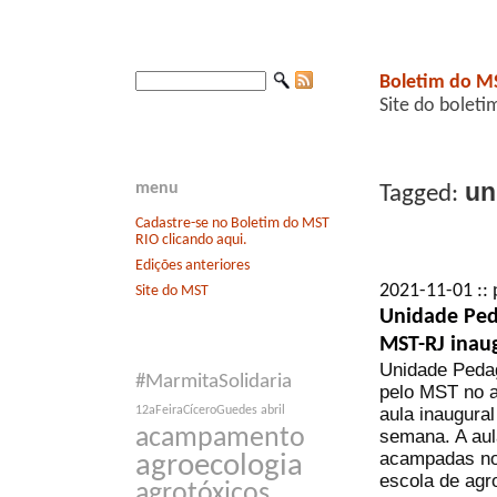
Boletim do M
Site do boleti
un
menu
Tagged:
Cadastre-se no Boletim do MST
RIO clicando aqui.
Edições anteriores
2021-11-01 :: 
Site do MST
Unidade Ped
MST-RJ inau
Unidade Pedag
#MarmitaSolidaria
pelo MST no 
aula inaugural
12aFeiraCíceroGuedes
abril
acampamento
semana. A aul
acampadas no 
agroecologia
escola de agr
agrotóxicos