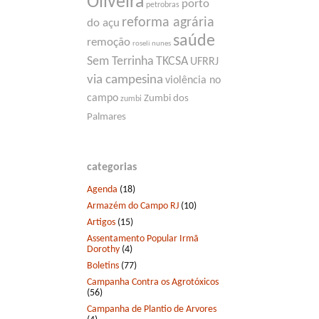
Oliveira
porto
petrobras
reforma agrária
do açu
saúde
remoção
roseli nunes
Sem Terrinha
TKCSA
UFRRJ
via campesina
violência no
campo
Zumbi dos
zumbi
Palmares
categorias
Agenda
(18)
Armazém do Campo RJ
(10)
Artigos
(15)
Assentamento Popular Irmã
Dorothy
(4)
Boletins
(77)
Campanha Contra os Agrotóxicos
(56)
Campanha de Plantio de Arvores